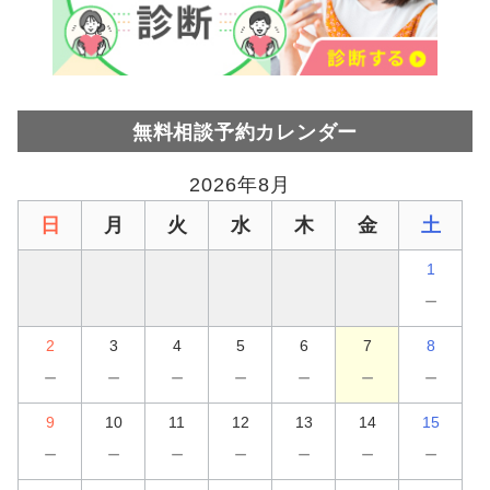
無料相談予約カレンダー
2026年8月
日
月
火
水
木
金
土
1
－
2
3
4
5
6
7
8
－
－
－
－
－
－
－
9
10
11
12
13
14
15
－
－
－
－
－
－
－